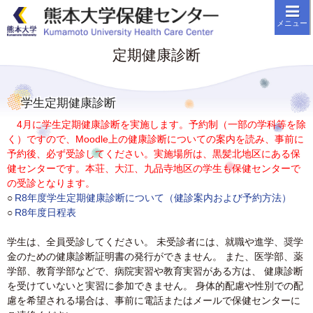
メニューを閉じる
メニュー
TOP
定期健康診断
保健センター案内
こころの健康相談
学生定期健康診断
健康相談
4月に学生定期健康診断を実施します。予約制（一部の学科等を除
く）ですので、Moodle上の健康診断についての案内を読み、事前に
定期健康診断
予約後、必ず受診してください。実施場所は、黒髪北地区にある保
健センターです。本荘、大江、九品寺地区の学生も保健センターで
医学部・薬学部の方へ
の受診となります。
たとえば、「こんなこと」はありません
○
R8年度学生定期健康診断について（健診案内および予約方法）
か？
○
R8年度日程表
時間外の対応
学生は、全員受診してください。 未受診者には、就職や進学、奨学
金のための健康診断証明書の発行ができません。 また、医学部、薬
お問い合わせ
学部、教育学部などで、病院実習や教育実習がある方は、 健康診断
を受けていないと実習に参加できません。 身体的配慮や性別での配
更新情報＆お知らせ
慮を希望される場合は、事前に電話またはメールで保健センターに