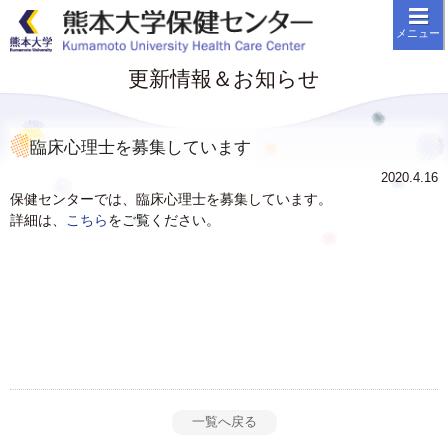
メニューを閉じる
メニュー
TOP
更新情報＆お知らせ
保健センター案内
こころの健康相談
臨床心理士を募集しています
健康相談
2020.4.16
保健センターでは、臨床心理士を募集しています。
定期健康診断
詳細は、
こちら
をご覧ください。
医学部・薬学部の方へ
たとえば、「こんなこと」はありません
か？
時間外の対応
お問い合わせ
更新情報＆お知らせ
一覧へ戻る